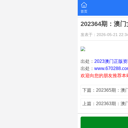
首页
202364期：澳
发表于：2026-05-21 22:34
出处：
2023澳门正版
出处：
www.670288.co
欢迎向您的朋友推荐本
下篇：202365期：
上篇：202363期：